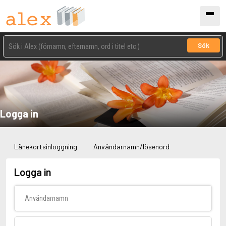
Sök
Logga in
Lånekortsinloggning
Användarnamn/lösenord
Logga in
Användarnamn
Lösenord