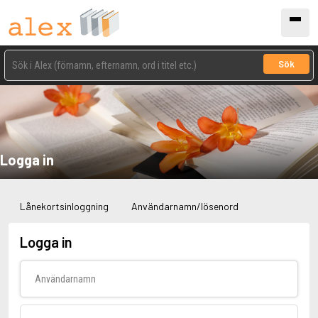
Sök
Logga in
Lånekortsinloggning
Användarnamn/lösenord
Logga in
Användarnamn
Lösenord