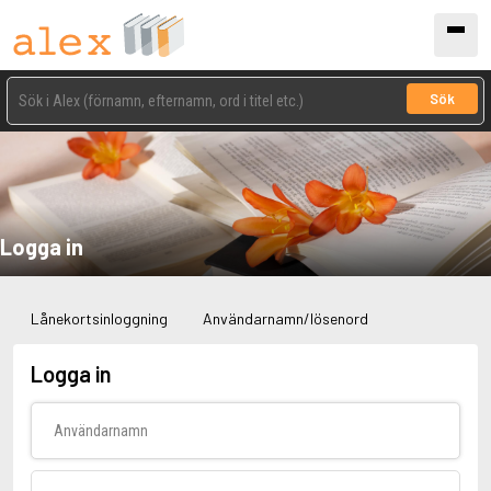
Sök
Logga in
Lånekortsinloggning
Användarnamn/lösenord
Logga in
Användarnamn
Lösenord