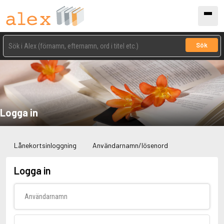
Sök
Logga in
Lånekortsinloggning
Användarnamn/lösenord
Logga in
Användarnamn
Lösenord