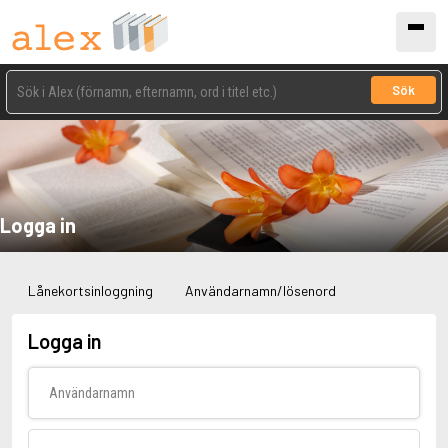
Sök
Logga in
Lånekortsinloggning
Användarnamn/lösenord
Logga in
Användarnamn
Lösenord