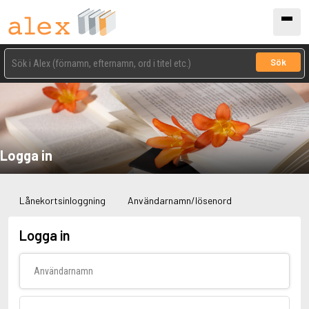
Sök
Logga in
Lånekortsinloggning
Användarnamn/lösenord
Logga in
Användarnamn
Lösenord