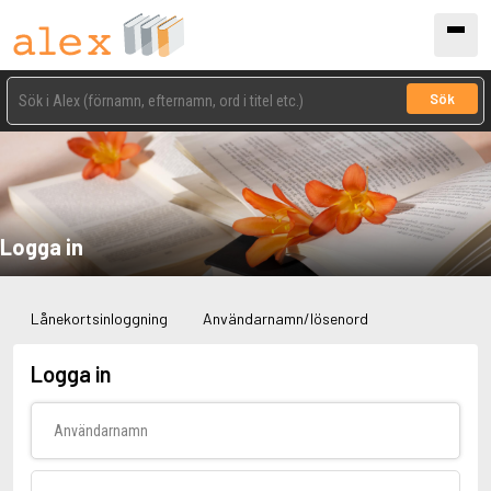
Sök
Logga in
Lånekortsinloggning
Användarnamn/lösenord
Logga in
Användarnamn
Lösenord