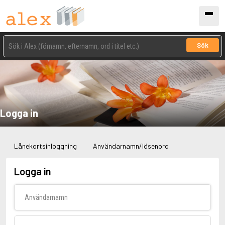
Sök
Logga in
Lånekortsinloggning
Användarnamn/lösenord
Logga in
Användarnamn
Lösenord