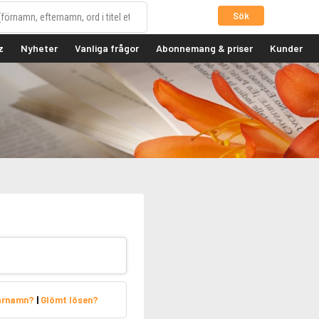
Sök
z
Nyheter
Vanliga frågor
Abonnemang & priser
Kunder
arnamn?
|
Glömt lösen?