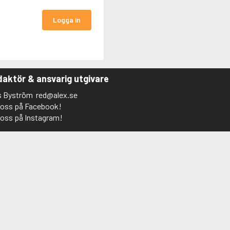
Logga in
aktör & ansvarig utgivare
s Byström
red@alex.se
j oss på Facebook!
j oss på Instagram!