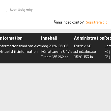
Kom ihåg mig!
Ännu inget konto?
Registrera dig
Information
Innehåll
Administration
Red
Informationsblad om Alex
Idag 2026-08-06
Forflex AB
Lar
Aktuell driftinformation
Författare: 7 047 st
adm@alex.se
Föl
Titlar: 185 262 st
0520-153 14
Föl