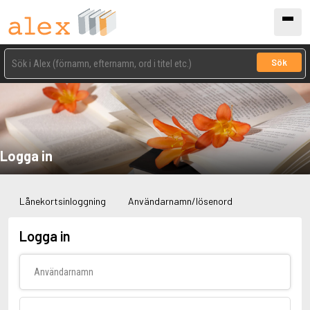
Sök
Logga in
Lånekortsinloggning
Användarnamn/lösenord
Logga in
Användarnamn
Lösenord