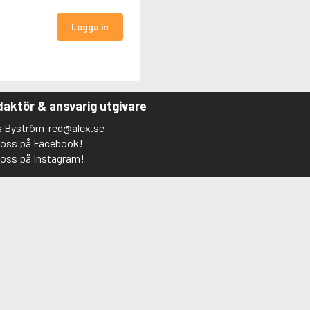
Logga in
aktör & ansvarig utgivare
s Byström
red@alex.se
j oss på Facebook!
j oss på Instagram!