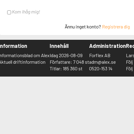
Kom ihåg mig!
Ännu inget konto?
Registrera dig
Information
Innehåll
Administration
Red
Informationsblad om Alex
Idag 2026-08-09
Forflex AB
Lar
Aktuell driftinformation
Författare: 7 048 st
adm@alex.se
Föl
Titlar: 185 360 st
0520-153 14
Föl