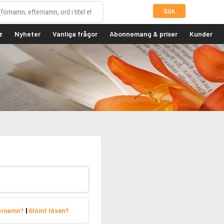
Sök
z
Nyheter
Vanliga frågor
Abonnemang & priser
Kunder
arnamn?
|
Glömt lösen?