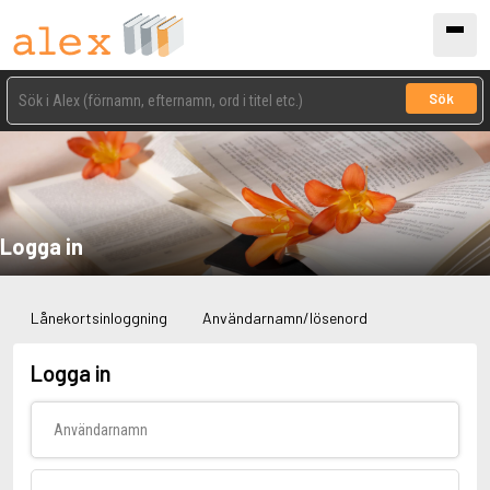
Sök
Logga in
Lånekortsinloggning
Användarnamn/lösenord
Logga in
Användarnamn
Lösenord