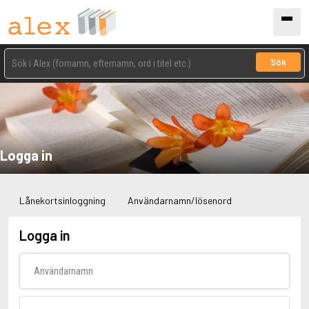
Sök
Logga in
Lånekortsinloggning
Användarnamn/lösenord
Logga in
Användarnamn
Lösenord