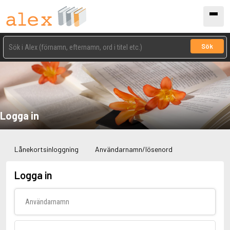
Sök
Logga in
Lånekortsinloggning
Användarnamn/lösenord
Logga in
Användarnamn
Lösenord