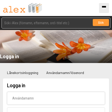
Sök
Logga in
Lånekortsinloggning
Användarnamn/lösenord
Logga in
Användarnamn
Lösenord