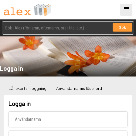
Sök
Logga in
Lånekortsinloggning
Användarnamn/lösenord
Logga in
Användarnamn
Lösenord