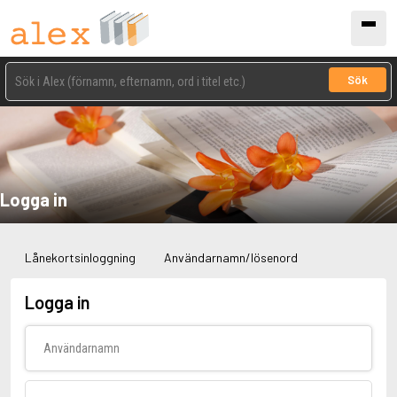
Sök
Logga in
Lånekortsinloggning
Användarnamn/lösenord
Logga in
Användarnamn
Lösenord