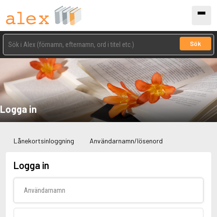
Sök
Logga in
Lånekortsinloggning
Användarnamn/lösenord
Logga in
Användarnamn
Lösenord