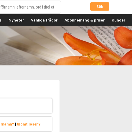
Sök
z
Nyheter
Vanliga frågor
Abonnemang & priser
Kunder
arnamn?
|
Glömt lösen?