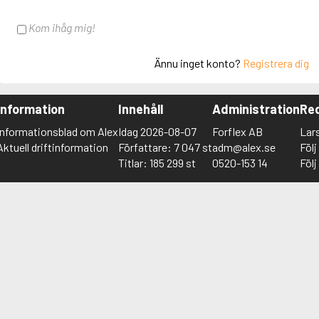
Kom ihåg mig!
Ännu inget konto?
Registrera dig
Information
Innehåll
Administration
Red
Informationsblad om Alex
Idag 2026-08-07
Forflex AB
Lar
Aktuell driftinformation
Författare: 7 047 st
adm@alex.se
Föl
Titlar: 185 299 st
0520-153 14
Föl