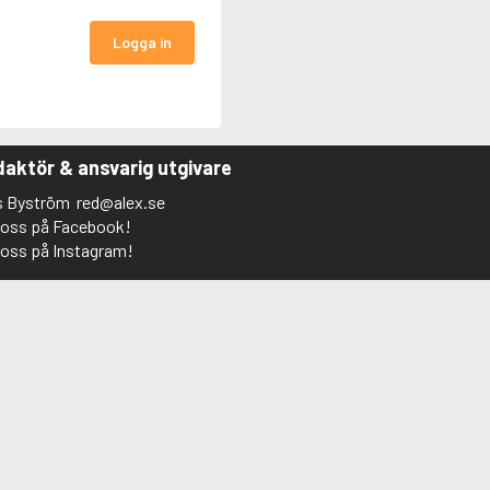
Logga in
aktör & ansvarig utgivare
s Byström
red@alex.se
j oss på Facebook!
j oss på Instagram!