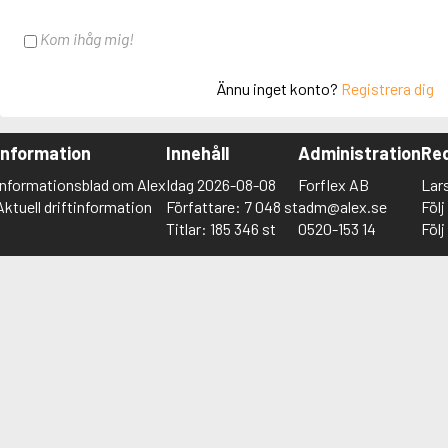
Kom ihåg mig!
Ännu inget konto?
Registrera dig
Information
Innehåll
Administration
Red
Informationsblad om Alex
Idag 2026-08-08
Forflex AB
Lar
Aktuell driftinformation
Författare: 7 048 st
adm@alex.se
Föl
Titlar: 185 346 st
0520-153 14
Föl