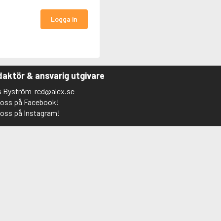
Logga in
aktör & ansvarig utgivare
s Byström
red@alex.se
j oss på Facebook!
j oss på Instagram!