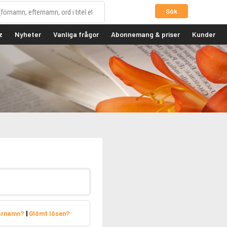
Sök
z
Nyheter
Vanliga frågor
Abonnemang & priser
Kunder
arnamn?
|
Glömt lösen?