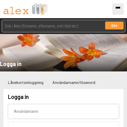
Sök
Logga in
Lånekortsinloggning
Användarnamn/lösenord
Logga in
Användarnamn
Lösenord