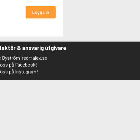
Logga in
aktör & ansvarig utgivare
s Byström
red@alex.se
j oss på Facebook!
j oss på Instagram!