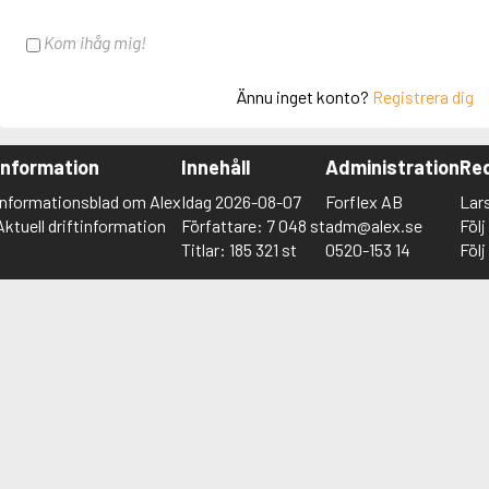
Kom ihåg mig!
Ännu inget konto?
Registrera dig
Information
Innehåll
Administration
Red
Informationsblad om Alex
Idag 2026-08-07
Forflex AB
Lar
Aktuell driftinformation
Författare: 7 048 st
adm@alex.se
Föl
Titlar: 185 321 st
0520-153 14
Föl