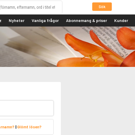
Sök
z
Nyheter
Vanliga frågor
Abonnemang & priser
Kunder
arnamn?
|
Glömt lösen?