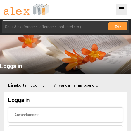
Sök
Logga in
Lånekortsinloggning
Användarnamn/lösenord
Logga in
Användarnamn
Lösenord