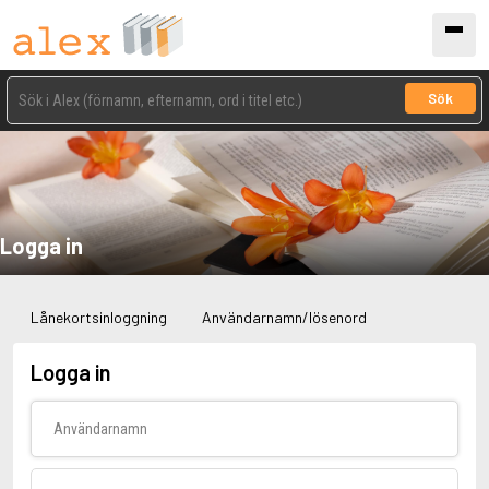
Sök
Logga in
Lånekortsinloggning
Användarnamn/lösenord
Logga in
Användarnamn
Lösenord