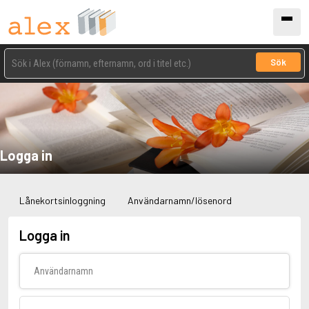
Sök
Logga in
Lånekortsinloggning
Användarnamn/lösenord
Logga in
Användarnamn
Lösenord