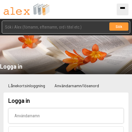
Sök
Logga in
Lånekortsinloggning
Användarnamn/lösenord
Logga in
Användarnamn
Lösenord