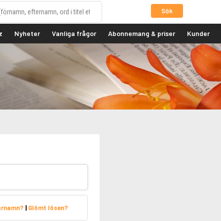
Sök
z
Nyheter
Vanliga frågor
Abonnemang & priser
Kunder
arnamn?
|
Glömt lösen?