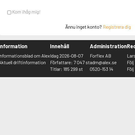
Kom ihåg mig!
Ännu inget konto?
Registrera dig
Information
Innehåll
Administration
Red
Informationsblad om Alex
Idag 2026-08-07
Forflex AB
Lar
Aktuell driftinformation
Författare: 7 047 st
adm@alex.se
Föl
Titlar: 185 299 st
0520-153 14
Föl