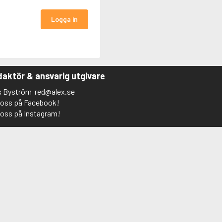
Logga in
aktör & ansvarig utgivare
s Byström
red@alex.se
j oss på Facebook!
j oss på Instagram!