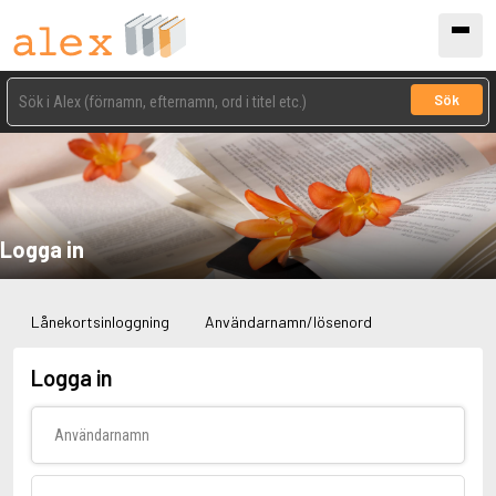
Sök
Logga in
Lånekortsinloggning
Användarnamn/lösenord
Logga in
Användarnamn
Lösenord