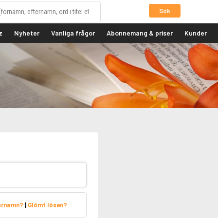
Sök
z
Nyheter
Vanliga frågor
Abonnemang & priser
Kunder
arnamn?
|
Glömt lösen?