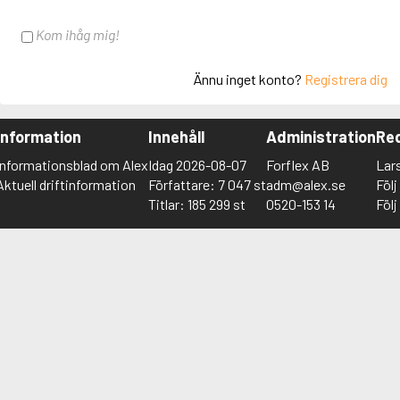
Kom ihåg mig!
Ännu inget konto?
Registrera dig
Information
Innehåll
Administration
Red
Informationsblad om Alex
Idag 2026-08-07
Forflex AB
Lar
Aktuell driftinformation
Författare: 7 047 st
adm@alex.se
Föl
Titlar: 185 299 st
0520-153 14
Föl