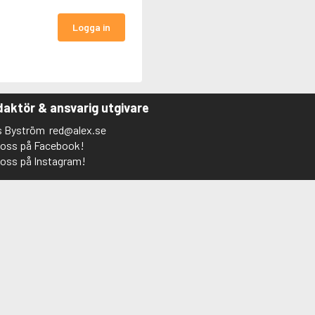
Logga in
aktör & ansvarig utgivare
s Byström
red@alex.se
j oss på Facebook!
j oss på Instagram!