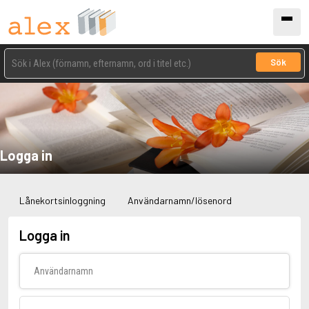
Sök
Logga in
Lånekortsinloggning
Användarnamn/lösenord
Logga in
Användarnamn
Lösenord