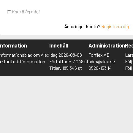
Kom ihåg mig!
Ännu inget konto?
Registrera dig
Information
Innehåll
Administration
Red
Informationsblad om Alex
Idag 2026-08-08
Forflex AB
Lar
Aktuell driftinformation
Författare: 7 048 st
adm@alex.se
Föl
Titlar: 185 346 st
0520-153 14
Föl