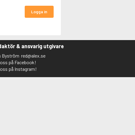
Logga in
aktör & ansvarig utgivare
s Byström
red@alex.se
j oss på Facebook!
j oss på Instagram!