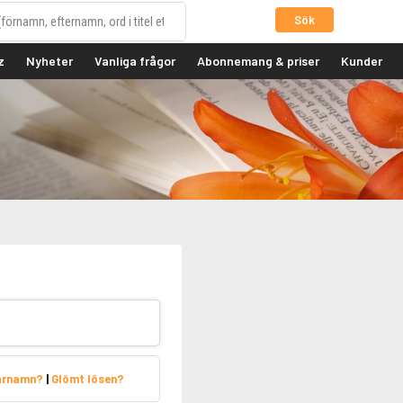
Sök
z
Nyheter
Vanliga frågor
Abonnemang & priser
Kunder
arnamn?
|
Glömt lösen?