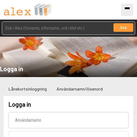
Sök
Logga in
Lånekortsinloggning
Användarnamn/lösenord
Logga in
Användarnamn
Lösenord