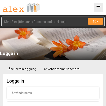
Sök
Logga in
Lånekortsinloggning
Användarnamn/lösenord
Logga in
Användarnamn
Lösenord