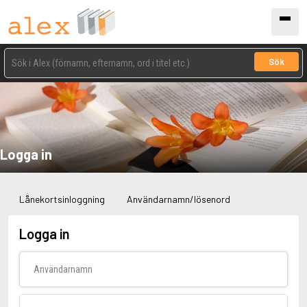
Sök
Logga in
Lånekortsinloggning
Användarnamn/lösenord
Logga in
Användarnamn
Lösenord