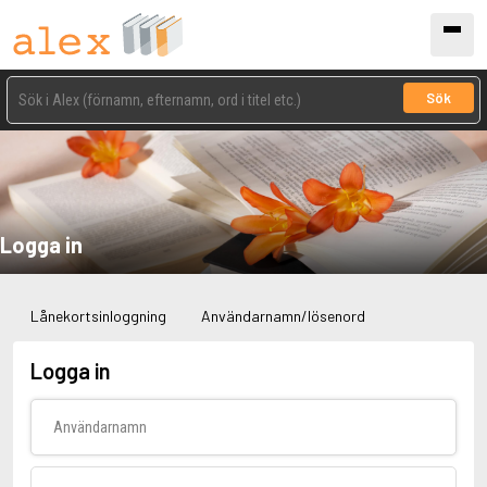
Sök
Logga in
Lånekortsinloggning
Användarnamn/lösenord
Logga in
Användarnamn
Lösenord