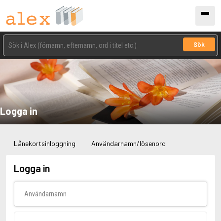
Sök
Logga in
Lånekortsinloggning
Användarnamn/lösenord
Logga in
Användarnamn
Lösenord