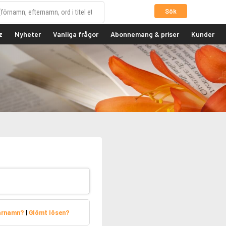
Sök
z
Nyheter
Vanliga frågor
Abonnemang & priser
Kunder
arnamn?
|
Glömt lösen?