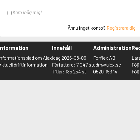
Kom ihåg mig!
Ännu inget konto?
Registrera dig
Information
Innehåll
Administration
Red
Informationsblad om Alex
Idag 2026-08-06
Forflex AB
Lar
Aktuell driftinformation
Författare: 7 047 st
adm@alex.se
Föl
Titlar: 185 254 st
0520-153 14
Föl