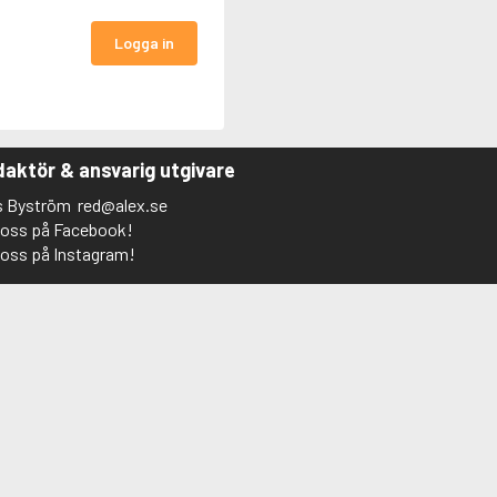
Logga in
aktör & ansvarig utgivare
s Byström
red@alex.se
j oss på Facebook!
j oss på Instagram!