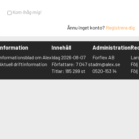
Kom ihåg mig!
Ännu inget konto?
Registrera dig
Information
Innehåll
Administration
Red
Informationsblad om Alex
Idag 2026-08-07
Forflex AB
Lar
Aktuell driftinformation
Författare: 7 047 st
adm@alex.se
Föl
Titlar: 185 299 st
0520-153 14
Föl