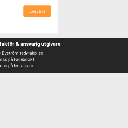
Logga in
aktör & ansvarig utgivare
s Byström
red@alex.se
j oss på Facebook!
j oss på Instagram!