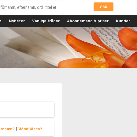
Sök
z
Nyheter
Vanliga frågor
Abonnemang & priser
Kunder
arnamn?
|
Glömt lösen?