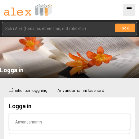
Sök
Logga in
Lånekortsinloggning
Användarnamn/lösenord
Logga in
Användarnamn
Lösenord