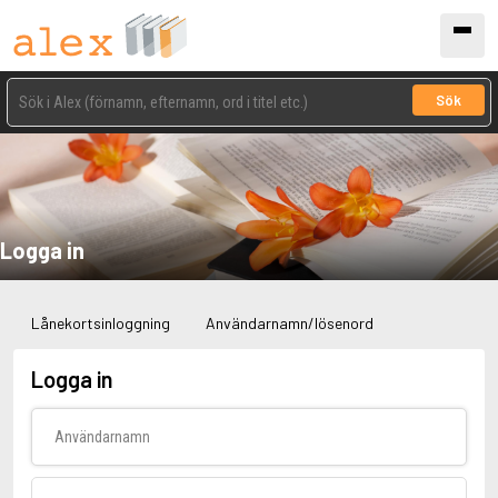
Sök
Logga in
Lånekortsinloggning
Användarnamn/lösenord
Logga in
Användarnamn
Lösenord