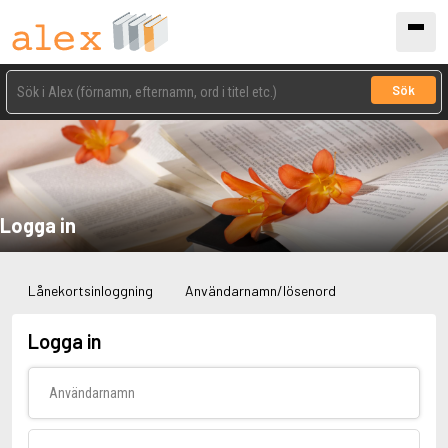
Sök
Logga in
Lånekortsinloggning
Användarnamn/lösenord
Logga in
Användarnamn
Lösenord