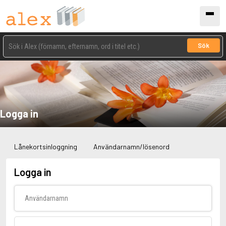
Sök
Logga in
Lånekortsinloggning
Användarnamn/lösenord
Logga in
Användarnamn
Lösenord