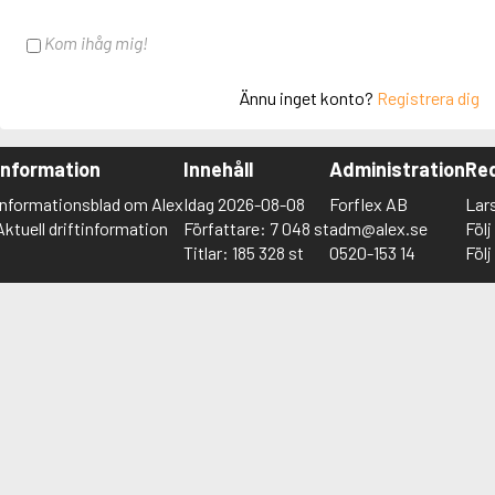
Kom ihåg mig!
Ännu inget konto?
Registrera dig
Information
Innehåll
Administration
Red
Informationsblad om Alex
Idag 2026-08-08
Forflex AB
Lar
Aktuell driftinformation
Författare: 7 048 st
adm@alex.se
Föl
Titlar: 185 328 st
0520-153 14
Föl