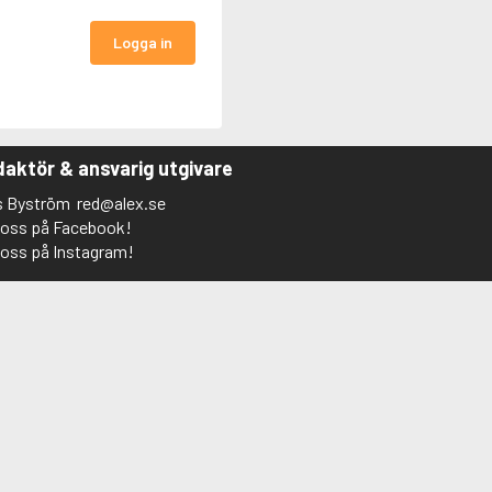
Logga in
aktör & ansvarig utgivare
s Byström
red@alex.se
j oss på Facebook!
j oss på Instagram!