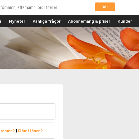
Sök
z
Nyheter
Vanliga frågor
Abonnemang & priser
Kunder
arnamn?
|
Glömt lösen?