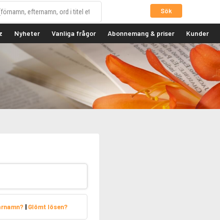
Sök
z
Nyheter
Vanliga frågor
Abonnemang & priser
Kunder
arnamn?
|
Glömt lösen?