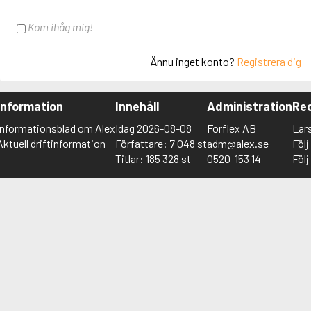
Kom ihåg mig!
Ännu inget konto?
Registrera dig
Information
Innehåll
Administration
Red
Informationsblad om Alex
Idag 2026-08-08
Forflex AB
Lar
Aktuell driftinformation
Författare: 7 048 st
adm@alex.se
Föl
Titlar: 185 328 st
0520-153 14
Föl