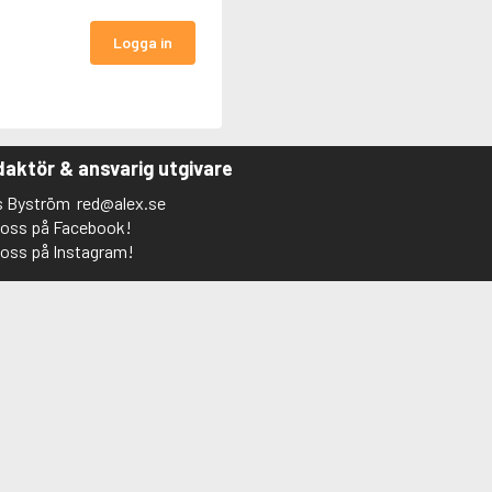
Logga in
aktör & ansvarig utgivare
s Byström
red@alex.se
j oss på Facebook!
j oss på Instagram!