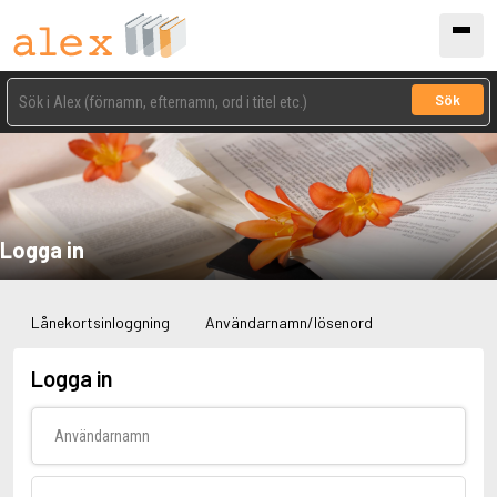
Sök
Logga in
Lånekortsinloggning
Användarnamn/lösenord
Logga in
Användarnamn
Lösenord