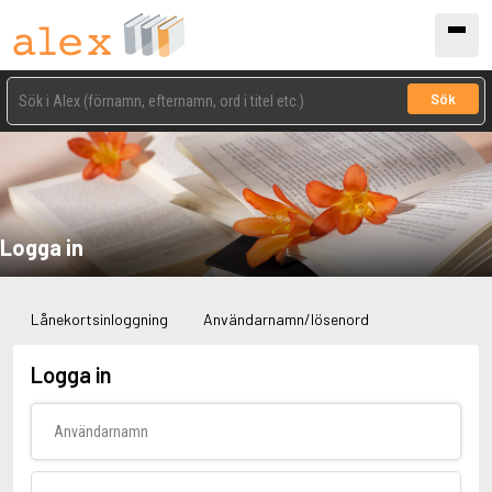
Sök
Logga in
Lånekortsinloggning
Användarnamn/lösenord
Logga in
Användarnamn
Lösenord