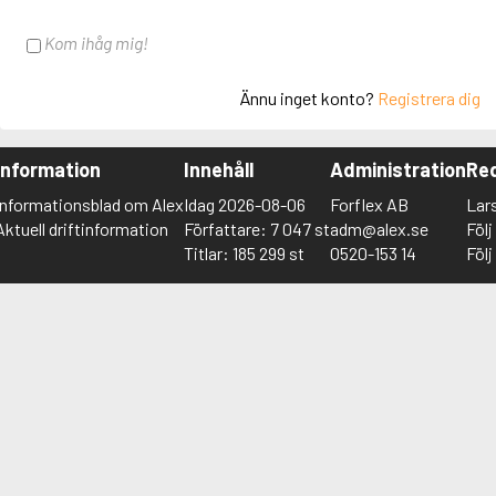
Kom ihåg mig!
Ännu inget konto?
Registrera dig
Information
Innehåll
Administration
Red
Informationsblad om Alex
Idag 2026-08-06
Forflex AB
Lar
Aktuell driftinformation
Författare: 7 047 st
adm@alex.se
Föl
Titlar: 185 299 st
0520-153 14
Föl