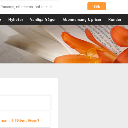
Sök
z
Nyheter
Vanliga frågor
Abonnemang & priser
Kunder
arnamn?
|
Glömt lösen?