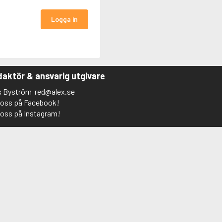
Logga in
aktör & ansvarig utgivare
s Byström
red@alex.se
j oss på Facebook!
j oss på Instagram!