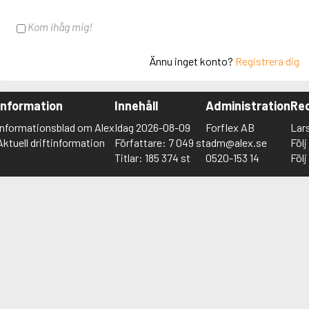
Kom ihåg mig!
Ännu inget konto?
Registrera dig
Information
Innehåll
Administration
Red
Informationsblad om Alex
Idag 2026-08-09
Forflex AB
Lar
Aktuell driftinformation
Författare: 7 049 st
adm@alex.se
Föl
Titlar: 185 374 st
0520-153 14
Föl