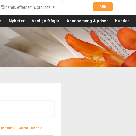
Sök
z
Nyheter
Vanliga frågor
Abonnemang & priser
Kunder
arnamn?
|
Glömt lösen?