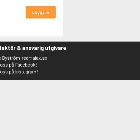
Logga in
aktör & ansvarig utgivare
s Byström
red@alex.se
j oss på Facebook!
j oss på Instagram!