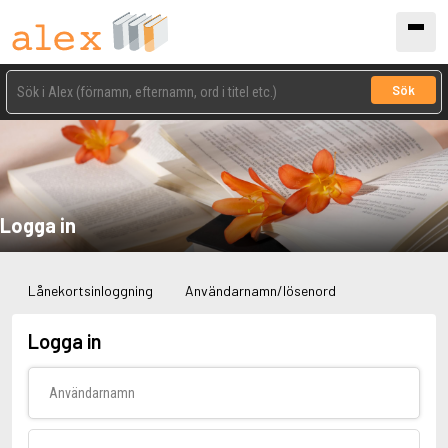
Sök
Logga in
Lånekortsinloggning
Användarnamn/lösenord
Logga in
Användarnamn
Lösenord