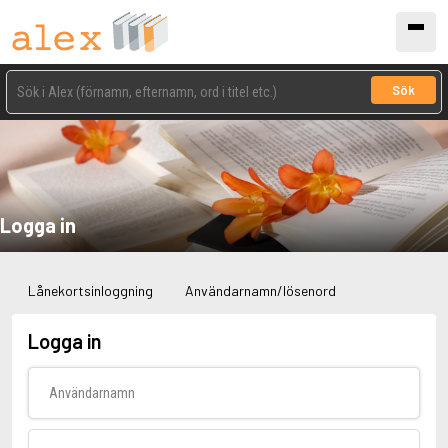
Sök
Logga in
Lånekortsinloggning
Användarnamn/lösenord
Logga in
Användarnamn
Lösenord